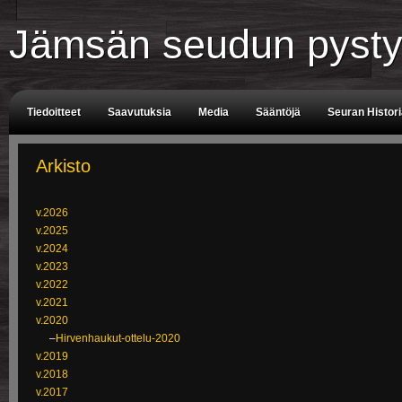
Jämsän seudun pysty
Tiedoitteet
Saavutuksia
Media
Sääntöjä
Seuran Histor
Tuomarit
Aikataulu
Arkisto
v.2026
v.2025
v.2024
v.2023
v.2022
v.2021
v.2020
–
Hirvenhaukut-ottelu-2020
v.2019
v.2018
v.2017