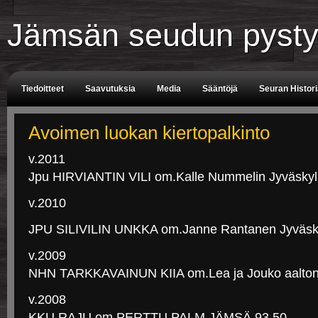
Jämsän seudun pysty
Tiedoitteet
Saavutuksia
Media
Sääntöjä
Seuran Histor
Tuomarit
Aikataulu
Avoimen luokan kiertopalkinto
v.2011
Jpu HIRVIANTIN VILI om.Kalle Nummelin Jyväskyl
v.2010
JPU SILIVILIN UNKKA om.Janne Rantanen Jyväsk
v.2009
NHN TARKKAVAINUN KIIA om.Lea ja Jouko aalto
v.2008
KKU RAJU om.PERTTU PALM JÄMSÄ 93,50