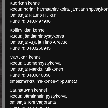
Kuorikan kennel
Rodut: norjan harmaahirvikoira, jämtlanninpystykor
Omistaja: Rauno Huikuri
Puhelin: 0400497936
Köllinviidan kennel
Rudut: jämtlanninpystykorva
Omistaja: Arja ja Timo Airevuo
Puhelin: 0408258945
Martukan kennel
Rodut: Suomenpystykorva
Omistaja: Markku Mikkonen
Puhelin: 0400646058
email:markku.mikkonen@pp8.inet.fi
Saunatuvan kennel
Rodut: Jämtlannin pystykorva
omistaja Toni Varjoranta