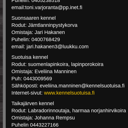
Puhelin: 0405238518
email:toni.varjoranta@pp.inet.fi
Suonsaaren kennel
Rodut: Jämtlanninpystykorva
Omistaja: Jari Hakanen
Puhelin: 0400768429
email: jari.hakanen3@luukku.com
Suotuisa kennel
Rodut: suomenlapinkoira, lapinporokoira
Omistaja: Eveliina Manninen
Puh: 0443009569
Sähköposti: eveliina.manninen@kennelsuotuisa.fi
Internet-sivut:
www.kennelsuotuisa.fi
Taikajärven kennel
Rodut: Labradorinnoutaja, harmaa norjanhirvikoira
Omistaja: Johanna Rempsu
Puhelin 0443227166