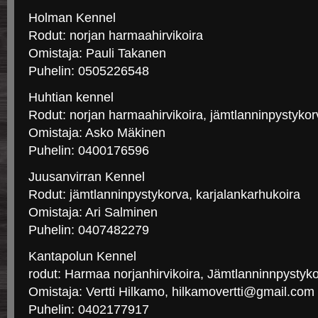
Holman Kennel
Rodut: norjan harmaahirvikoira
Omistaja: Pauli Takanen
Puhelin: 0505226548
Huhtian kennel
Rodut: norjan harmaahirvikoira, jämtlanninpystykor
Omistaja: Asko Mäkinen
Puhelin: 0400176596
Juusanvirran Kennel
Rodut: jämtlanninpystykorva, karjalankarhukoira
Omistaja: Ari Salminen
Puhelin: 0407482279
Kantapolun Kennel
rodut: Harmaa norjanhirvikoira, Jämtlanninnpystyk
Omistaja: Vertti Hilkamo, hilkamovertti@gmail.com
Puhelin: 0402177917