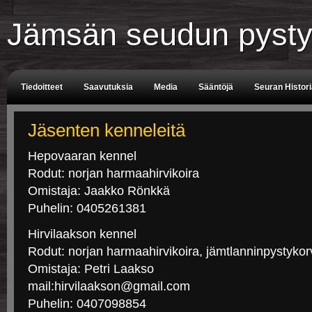
Jämsän seudun pysty
Tiedoitteet
Saavutuksia
Media
Sääntöjä
Seuran Histor
Tuomarit
Aikataulu
Jäsenten kenneleitä
Hepovaaran kennel
Rodut: norjan harmaahirvikoira
Omistaja: Jaakko Rönkkä
Puhelin: 0405261381
Hirvilaakson kennel
Rodut: norjan harmaahirvikoira, jämtlanninpystykor
Omistaja: Petri Laakso
mail:hirvilaakson@gmail.com
Puhelin: 0407098854