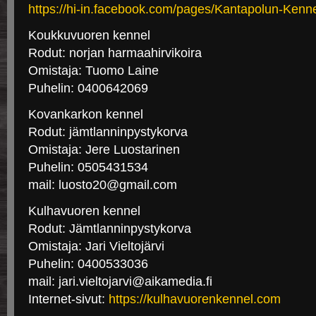
https://hi-in.facebook.com/pages/Kantapolun-Ken
Koukkuvuoren kennel
Rodut: norjan harmaahirvikoira
Omistaja: Tuomo Laine
Puhelin: 0400642069
Kovankarkon kennel
Rodut: jämtlanninpystykorva
Omistaja: Jere Luostarinen
Puhelin: 0505431534
mail: luosto20@gmail.com
Kulhavuoren kennel
Rodut: Jämtlanninpystykorva
Omistaja: Jari Vieltojärvi
Puhelin: 0400533036
mail: jari.vieltojarvi@aikamedia.fi
Internet-sivut:
https://kulhavuorenkennel.com