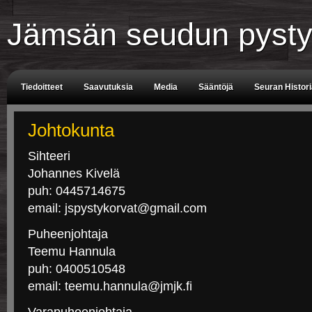
Jämsän seudun pysty
Tiedoitteet
Saavutuksia
Media
Sääntöjä
Seuran Histor
Tuomarit
Aikataulu
Johtokunta
Sihteeri
Johannes Kivelä
puh: 0445714675
email: jspystykorvat@gmail.com
Puheenjohtaja
Teemu Hannula
puh: 0400510548
email: teemu.hannula@jmjk.fi