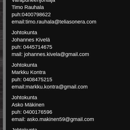
Varapuheenjohtaja
Timo Rauhala
puh:0400798622
email:timo.rauhala@teliasonera.com
Johtokunta
Johannes Kivelä
puh: 0445714675
mail: johannes.kivela@gmail.com
Johtokunta
Markku Kontra
puh: 0408475215
email:markku.kontra@gmail.com
Johtokunta
Asko Mäkinen
puh: 0400176596
email: asko.makinen59@gmail.com