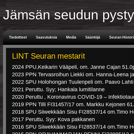
Jämsän seudun pysty
Tiedoitteet
Saavutuksia
Media
Sääntöjä
Seuran Histor
Tuomarit
Aikataulu
LINT Seuran mestarit
2024 PPU,Keikarin Vääpeli, om. Janne Cajan 51.0
2023 PPN Tervasroihun Liekki om. Hanna-Leena ja 
2022 SPU Holohongan Tuulenpeli om. Paavo Lahti
2021 Peruttu. Syy; Hankala lumitilanne
2020 Peruttu , Koronavirus COVID-19 – Infektiotaud
2019 PPN Tilli FI31457/17 om. Markku Kejonen 61
2018 SPU Siiwekkään Sisu FI28537/14 om.Timo 
2017 Peruttu. Syy: Kova pakkanen
2016 SPU Siiwekkään Sisu FI28537/14 om.Timo H