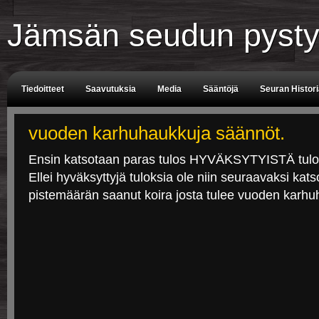
Jämsän seudun pysty
Tiedoitteet
Saavutuksia
Media
Sääntöjä
Seuran Histor
Tuomarit
Aikataulu
vuoden karhuhaukkuja säännöt.
Ensin katsotaan paras tulos HYVÄKSYTYISTÄ tulok
Ellei hyväksyttyjä tuloksia ole niin seuraavaksi ka
pistemäärän saanut koira josta tulee vuoden karhu