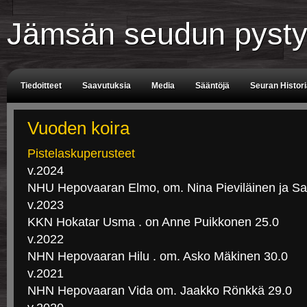
Jämsän seudun pysty
Tiedoitteet
Saavutuksia
Media
Sääntöjä
Seuran Histor
Tuomarit
Aikataulu
Vuoden koira
Pistelaskuperusteet
v.2024
NHU Hepovaaran Elmo, om. Nina Pieviläinen ja Sa
v.2023
KKN Hokatar Usma . on Anne Puikkonen 25.0
v.2022
NHN Hepovaaran Hilu . om. Asko Mäkinen 30.0
v.2021
NHN Hepovaaran Vida om. Jaakko Rönkkä 29.0