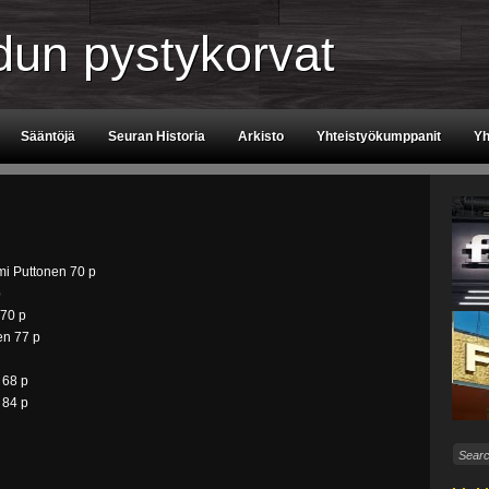
un pystykorvat
Sääntöjä
Seuran Historia
Arkisto
Yhteistyökumppanit
Yh
mi Puttonen 70 p
p
 70 p
en 77 p
 68 p
 84 p