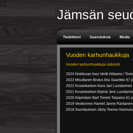
Jämsän seud
Tiedoitteet
Saavutuksia
Media
Tuomarit
Aikataulu
Vuoden karhunhaukkuja
Vuoden karhunhaukkuja säännöt
2024 Nokituvan Inez Vertti Hilkamo / Tom
2023 Misuttaren Brutus Iina Saarikko 67 
2022 Kovankarkon Kara Jari Luostarinen
2021 Kovankarkon Kipinä Jere Luostarin
2020 Kilpimäen Bart Tommi Taipalus 61 p
2019 Vesikorven Harriet Janne Rantanen
2018 Suontauksen Jämy Teemu Hannula