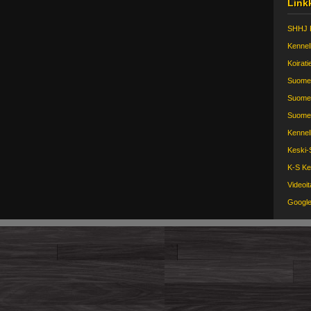
Link
SHHJ P
Kennell
Koirati
Suomen
Suomen
Suomen
Kennelli
Keski-
K-S Ken
Videoit
Googl