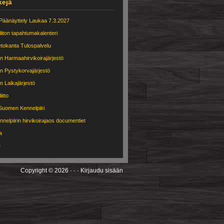
kejä
äänäyttely Laukaa 7.3.2027
iiton tapahtumakalenteri
etokanta Tulospalvelu
 Harmaahirvikoirajärjestö
 Pystykorvajärjestö
 Laikajärjestö
itto
Suomen Kennelpiiri
nelpiirin hirvikoirajaos documentiet
a
e
Copyright © 2026 · · ·
Kirjaudu sisään